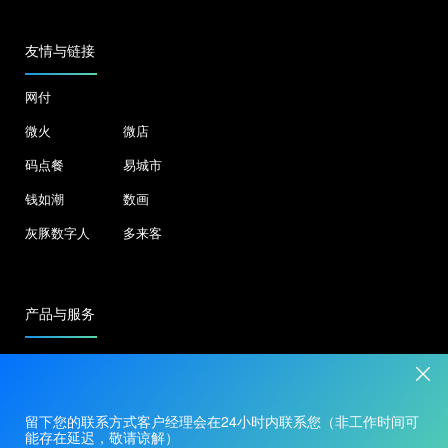
友情与链接
网付
微火
微店
码点餐
易城市
钱如潮
数画
灰豚数字人
多来客
产品与服务
合作申请：400-8080-858
商家服务：0577-86666610
留下您的联系方式客户经理会在24小时内联系您（非工作时间可
地址：浙江省温州市鹿城区松台街道望江东路迎朝大厦A幢二层
能存在延迟，敬请谅解）